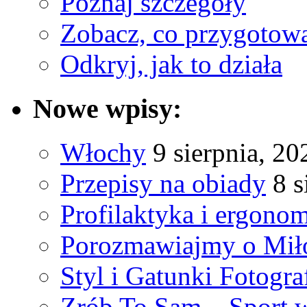
Poznaj szczegóły
Zobacz, co przygotow
Odkryj, jak to działa
Nowe wpisy:
Włochy
9 sierpnia, 20
Przepisy na obiady
8 s
Profilaktyka i ergono
Porozmawiajmy o Mił
Styl i Gatunki Fotograf
Zrób To Sam – Sport