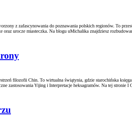
stworzony z zafascynowania do poznawania polskich regionów. To przes
ze oraz urocze miasteczka. Na blogu uMichalika znajdziesz rozbudowane
hrony
strzeń filozofii Chin. To wirtualna świątynia, gdzie starochińska księg
 zastosowania Yijing i Interpretacje heksagramów. Na tej stronie I 
rzu