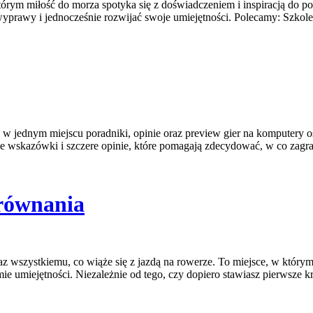
którym miłość do morza spotyka się z doświadczeniem i inspiracją do p
rawy i jednocześnie rozwijać swoje umiejętności. Polecamy: Szkoleni
 w jednym miejscu poradniki, opinie oraz preview gier na komputery o
zne wskazówki i szczere opinie, które pomagają zdecydować, w co zagr
równania
z wszystkiemu, co wiąże się z jazdą na rowerze. To miejsce, w którym
mie umiejętności. Niezależnie od tego, czy dopiero stawiasz pierwsze k