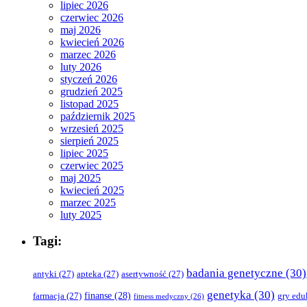
lipiec 2026
czerwiec 2026
maj 2026
kwiecień 2026
marzec 2026
luty 2026
styczeń 2026
grudzień 2025
listopad 2025
październik 2025
wrzesień 2025
sierpień 2025
lipiec 2025
czerwiec 2025
maj 2025
kwiecień 2025
marzec 2025
luty 2025
Tagi:
badania genetyczne
(30)
antyki
(27)
apteka
(27)
asertywność
(27)
genetyka
(30)
finanse
(28)
farmacja
(27)
gry edu
fitness medyczny
(26)