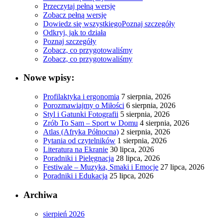
Przeczytaj pełną wersję
Zobacz pełną wersję
Dowiedz się wszystkiego
Poznaj szczegóły
Odkryj, jak to działa
Poznaj szczegóły
Zobacz, co przygotowaliśmy
Zobacz, co przygotowaliśmy
Nowe wpisy:
Profilaktyka i ergonomia
7 sierpnia, 2026
Porozmawiajmy o Miłości
6 sierpnia, 2026
Styl i Gatunki Fotografii
5 sierpnia, 2026
Zrób To Sam – Sport w Domu
4 sierpnia, 2026
Atlas (Afryka Północna)
2 sierpnia, 2026
Pytania od czytelników
1 sierpnia, 2026
Literatura na Ekranie
30 lipca, 2026
Poradniki i Pielęgnacja
28 lipca, 2026
Festiwale – Muzyka, Smaki i Emocje
27 lipca, 2026
Poradniki i Edukacja
25 lipca, 2026
Archiwa
sierpień 2026