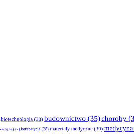
budownictwo
(35)
choroby
(3
biotechnologia
(30)
medycyna
materiały medyczne
(30)
korepetycje
(28)
kacyjne
(27)