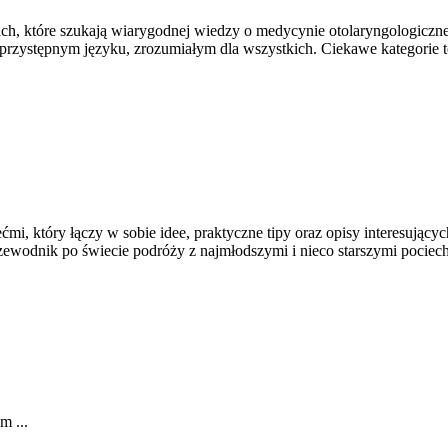
h, które szukają wiarygodnej wiedzy o medycynie otolaryngologicznej.
rzystępnym języku, zrozumiałym dla wszystkich. Ciekawe kategorie to
mi, który łączy w sobie idee, praktyczne tipy oraz opisy interesujący
ewodnik po świecie podróży z najmłodszymi i nieco starszymi pociech
m ...