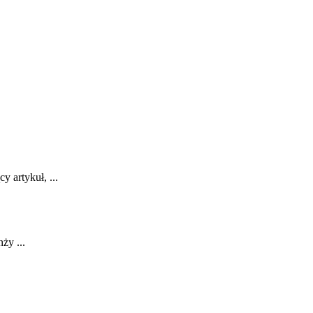
y artykuł, ...
ży ...