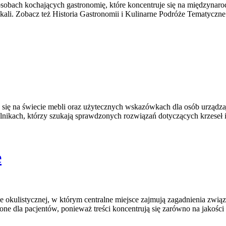
osobach kochających gastronomię, które koncentruje się na międzynarod
lokali. Zobacz też Historia Gastronomii i Kulinarne Podróże Tematyczn
ia się na świecie mebli oraz użytecznych wskazówkach dla osób urządzaj
telnikach, którzy szukają sprawdzonych rozwiązań dotyczących krzeseł
e
okulistycznej, w którym centralne miejsce zajmują zagadnienia związa
zone dla pacjentów, ponieważ treści koncentrują się zarówno na jakości