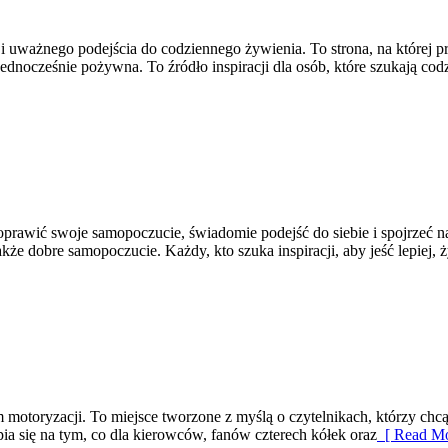
i uważnego podejścia do codziennego żywienia. To strona, na której pr
ednocześnie pożywna. To źródło inspiracji dla osób, które szukają co
 poprawić swoje samopoczucie, świadomie podejść do siebie i spojrzeć
że dobre samopoczucie. Każdy, kto szuka inspiracji, aby jeść lepiej, 
 motoryzacji. To miejsce tworzone z myślą o czytelnikach, którzy chc
pia się na tym, co dla kierowców, fanów czterech kółek oraz
[ Read Mo