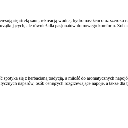
eresują się strefą saun, rekreacją wodną, hydromasażem oraz szeroko 
oczątkujących, ale również dla pasjonatów domowego komfortu. Zo
ść spotyka się z herbacianą tradycją, a miłość do aromatycznych napojó
atycznych naparów, osób ceniących rozgrzewające napoje, a także dla t