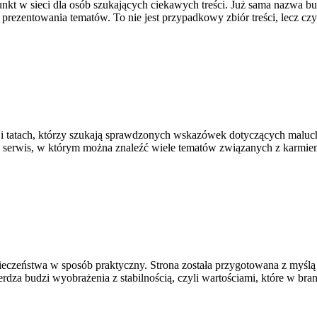
nkt w sieci dla osób szukających ciekawych treści. Już sama nazwa bu
prezentowania tematów. To nie jest przypadkowy zbiór treści, lecz czy
 i tatach, którzy szukają sprawdzonych wskazówek dotyczących maluchó
o serwis, w którym można znaleźć wiele tematów związanych z karmi
ieczeństwa w sposób praktyczny. Strona została przygotowana z myślą o
erdza budzi wyobrażenia z stabilnością, czyli wartościami, które w br