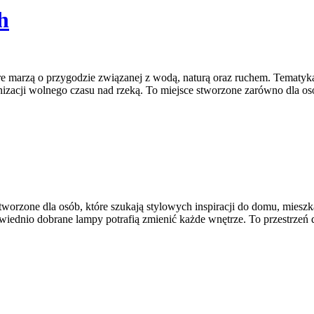
h
óre marzą o przygodzie związanej z wodą, naturą oraz ruchem. Tematy
zacji wolnego czasu nad rzeką. To miejsce stworzone zarówno dla osó
tworzone dla osób, które szukają stylowych inspiracji do domu, mieszk
iednio dobrane lampy potrafią zmienić każde wnętrze. To przestrzeń d