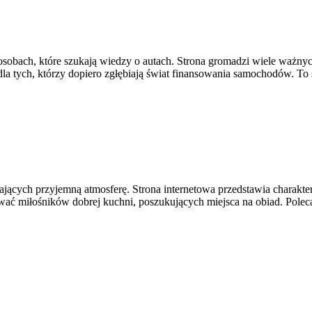
osobach, które szukają wiedzy o autach. Strona gromadzi wiele ważn
dla tych, którzy dopiero zgłębiają świat finansowania samochodów. T
ających przyjemną atmosferę. Strona internetowa przedstawia charakter
wać miłośników dobrej kuchni, poszukujących miejsca na obiad. Pole